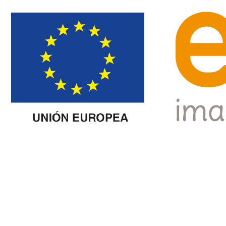
Aviso
A ECOX encontra-se atualmente a proceder a
uma análise jurídica e regulatória do
enquadramento aplicável a determinados